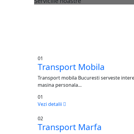
Serviciile noastre
Mutari ieftine in Bucur
www.transport-orice.r
01
Transport Mobila
Transport mobila Bucuresti serveste intere
masina personala...
01
Vezi detalii
02
Transport Marfa