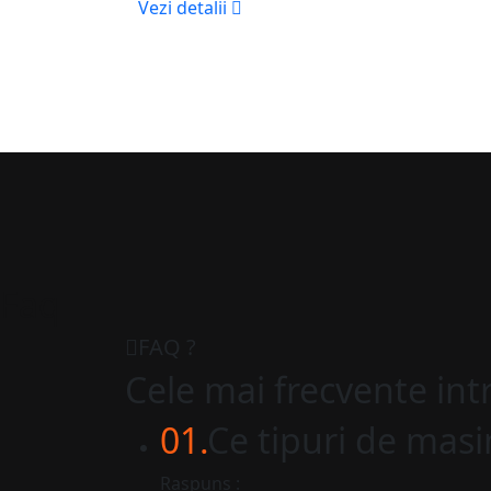
Vezi detalii
Faq
FAQ ?
Cele mai frecvente int
01.
Ce tipuri de masin
Raspuns :