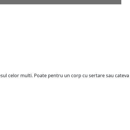
esti si numai cu
o
sul celor multi. Poate pentru un corp cu sertare sau cateva