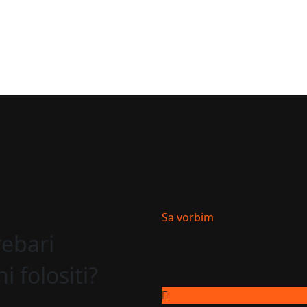
Sa vorbim
rebari
Ai nevoie de aju
gratuită
i folositi?