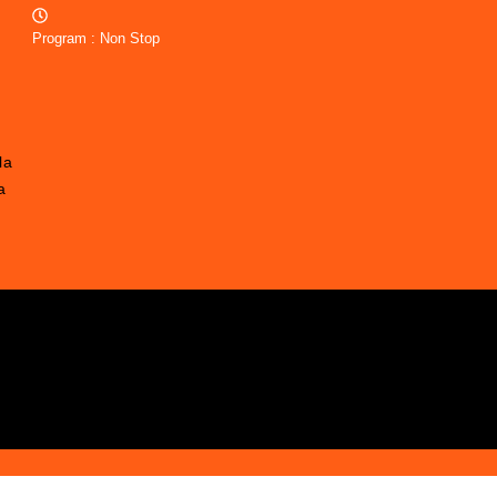
Program : Non Stop
la
a